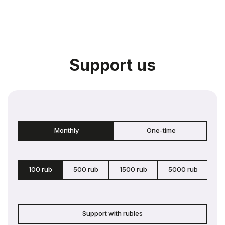
Support us
Monthly
One-time
100 rub
500 rub
1500 rub
5000 rub
c
Support with rubles