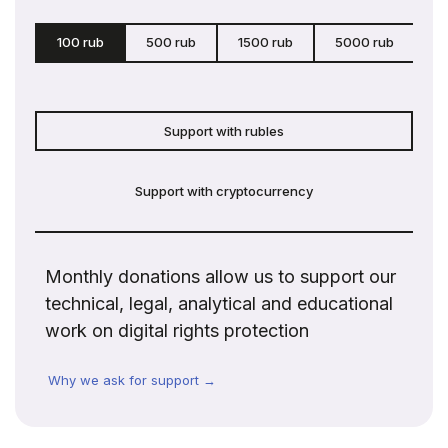
100 rub
500 rub
1500 rub
5000 rub
c
Support with rubles
Support with cryptocurrency
Monthly donations allow us to support our
technical, legal, analytical and educational
work on digital rights protection
Why we ask for support →