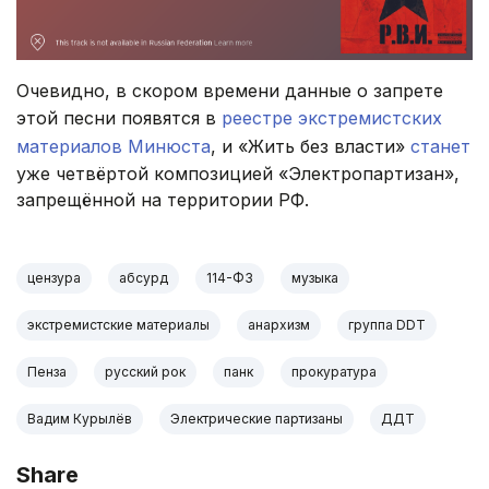
Очевидно, в скором времени данные о запрете
этой песни появятся в
реестре экстремистских
материалов Минюста
, и «Жить без власти»
станет
уже четвёртой композицией «Электропартизан»,
запрещённой на территории РФ.
цензура
абсурд
114-ФЗ
музыка
экстремистские материалы
анархизм
группа DDT
Пенза
русский рок
панк
прокуратура
Вадим Курылёв
Электрические партизаны
ДДТ
Share