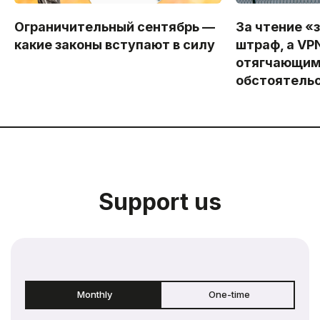
Ограничительный сентябрь —
За чтение «
какие законы вступают в силу
штраф, а VP
отягчающи
обстоятель
Support us
Monthly
One-time