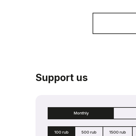
Support us
Monthly
100 rub
500 rub
1500 rub