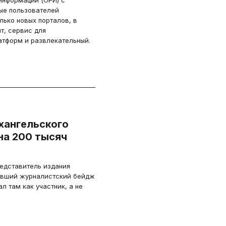
информации (ОРИ) с
ые пользователей
лько новых порталов, в
т, сервис для
тформ и развлекательный.
хангельского
на 200 тысяч
редставитель издания
вший журналистский бейдж
л там как участник, а не