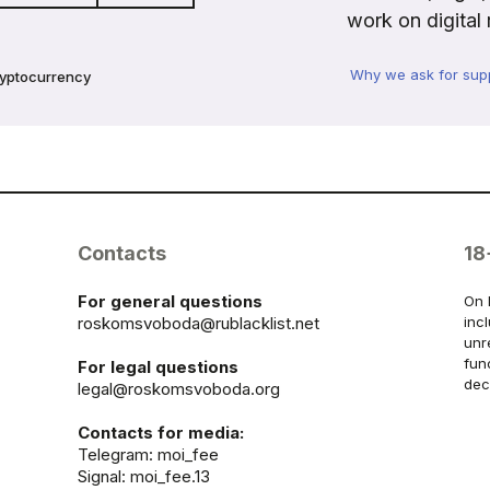
work on digital 
Why we ask for sup
ryptocurrency
Contacts
18
For general questions
On 
roskomsvoboda@rublacklist.net
inc
unr
fun
For legal questions
dec
legal@roskomsvoboda.org
Contacts for media:
Telegram:
moi_fee
Signal: moi_fee.13