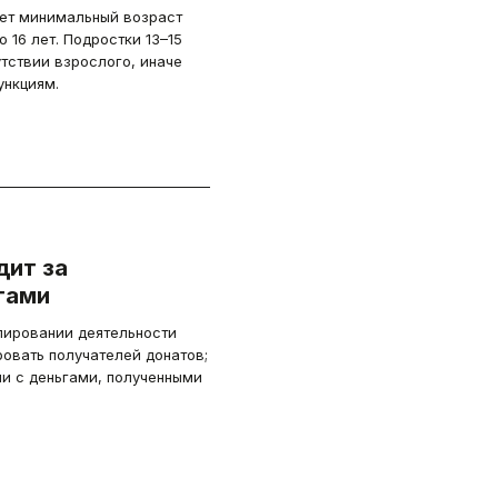
ает минимальный возраст
 16 лет. Подростки 13–15
утствии взрослого, иначе
ункциям.
дит за
тами
лировании деятельности
овать получателей донатов;
ми с деньгами, полученными