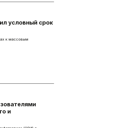
чил условный срок
вах к массовым
ьзователями
то и