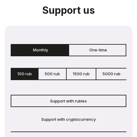
Support us
Monthly
One-time
100 rub
500 rub
1500 rub
5000 rub
c
Support with rubles
Support with cryptocurrency