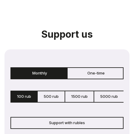
Support us
Monthly
One-time
100 rub
500 rub
1500 rub
5000 rub
c
Support with rubles