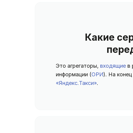
Какие се
пере
Это агрегаторы,
входящие
в 
информации (
ОРИ
). На коне
«Яндекс.Такси»
.