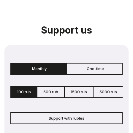
Support us
Monthly
One-time
100 rub
500 rub
1500 rub
5000 rub
c
Support with rubles