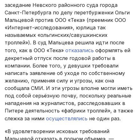
заседание Невского районного суда города
Санкт-Петербурга по делу перетбурженки Ольги
Мальцевой против ООО «Тека» (преемник ООО
«Интернет-исследования», юрлица так
называемых «ольгинских/савушкинских
троллей»). В суд Мальцева решила идти после
того, как в ООО «Тека»
отказались
оформлять ей
декретный отпуск после годовой работы в
компании. Более того, у девушки требовали
написать заявление об уходе по собственному
желанию, применяя силу и угрозы, как она
сообщала СМИ. И эти угрозы вполне могли иметь
под собой серьёзную почву, поскольку реальные
нападения на журналистов, расследовавших в
Питере деятельность «фабрики троллей», а также
слежка за ними
осуществлялись
не один раз.
«В удовлетворении исковых требований
Мальцевой отказать в полном объеме», —