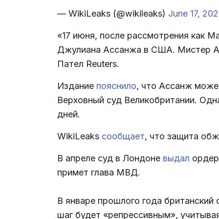
— WikiLeaks (@wikileaks)
June 17, 20
«17 июня, после рассмотрения как М
Джулиана Ассанжа в США. Мистер Ас
Пател Reuters.
Издание
пояснило
, что Ассанж може
Верховный суд Великобритании. Одн
дней.
WikiLeaks
сообщает
, что защита об
В апреле суд в Лондоне
выдал
ордер 
примет глава МВД.
В январе прошлого года британский 
шаг будет «репрессивным», учитывая