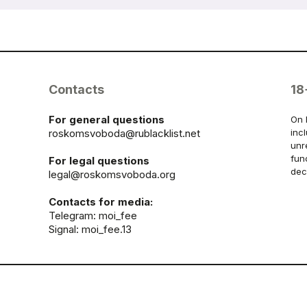
Contacts
18
For general questions
On 
roskomsvoboda@rublacklist.net
inc
unr
fun
For legal questions
dec
legal@roskomsvoboda.org
Contacts for media:
Telegram:
moi_fee
Signal: moi_fee.13