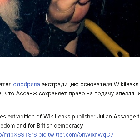
Пател
одобрила
экстрадицию основателя Wikileaks
а, что Ассанж сохраняет право на подачу апелляц
extradition of WikiLeaks publisher Julian Assange t
reedom and for British democracy
.co/m1bX8STSr8
pic.twitter.com/5nWlxnWqO7