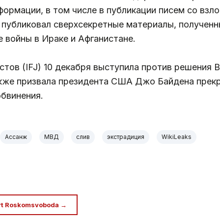
формации, в том числе в публикации писем со вз
т публиковал сверхсекретные материалы, полученн
 войны в Ираке и Афганистане.
ов (IFJ) 10 декабря выступила против решения В
акже призвала президента США Джо Байдена прек
обвинения.
Ассанж
МВД
слив
экстрадиция
WikiLeaks
rt Roskomsvoboda →