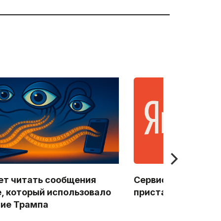
ет читать сообщения
Сервисы «Яндекса
e, который использовало
пристальным вним
ие Трампа