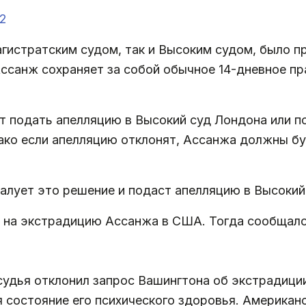
22
агистратским судом, так и Высоким судом, было п
санж сохраняет за собой обычное 14-дневное пр
т подать апелляцию в Высокий суд Лондона или п
ако если апелляцию отклонят, Ассанжа должны бу
жалует это решение и подаст апелляцию в Высокий
на экстрадицию Ассанжа в США. Тогда сообщало
судья отклонил запрос Вашингтона об экстрадиции
 состояние его психического здоровья. Американс