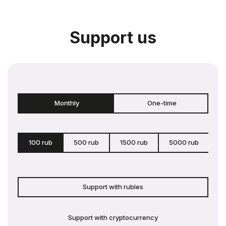
Support us
Monthly
One-time
100 rub
500 rub
1500 rub
5000 rub
c
Support with rubles
Support with cryptocurrency