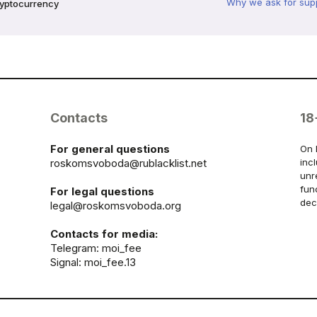
Why we ask for sup
ryptocurrency
Contacts
18
For general questions
On 
roskomsvoboda@rublacklist.net
inc
unr
fun
For legal questions
dec
legal@roskomsvoboda.org
Contacts for media:
Telegram:
moi_fee
Signal: moi_fee.13