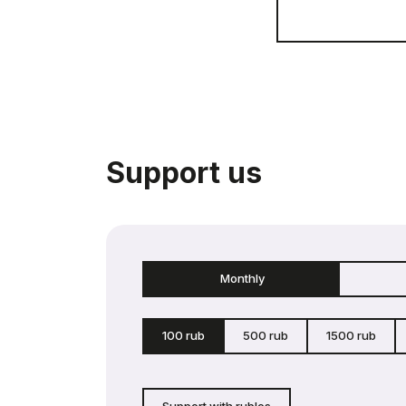
Support us
Monthly
100 rub
500 rub
1500 rub
Support with rubles