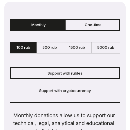
Monthly
One-time
100 rub
500 rub
1500 rub
5000 rub
c
Support with rubles
Support with cryptocurrency
Monthly donations allow us to support our
technical, legal, analytical and educational