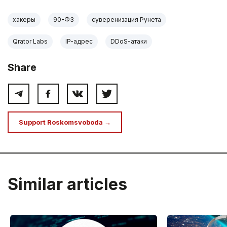
хакеры
90-ФЗ
суверенизация Рунета
Qrator Labs
IP-адрес
DDoS-атаки
Share
Support Roskomsvoboda →
Similar articles