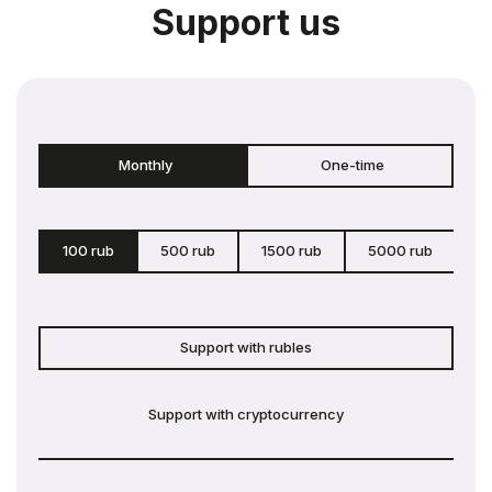
Support us
Monthly
One-time
100 rub
500 rub
1500 rub
5000 rub
c
Support with rubles
Support with cryptocurrency