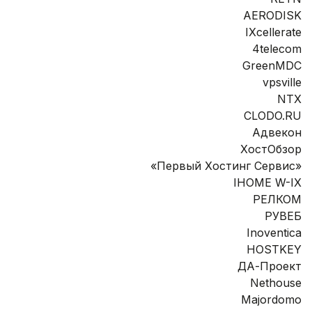
AERODISK
IXcellerate
4telecom
GreenMDC
vpsville
NTX
CLODO.RU
Адвекон
ХостОбзор
«Первый Хостинг Сервис»
IHOME W-IX
РЕЛКОМ
РУВЕБ
Inoventica
HOSTKEY
ДА-Проект
Nethouse
Majordomo