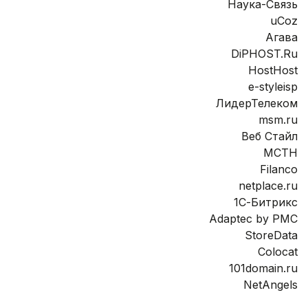
Наука-Связь
uCoz
Агава
DiPHOST.Ru
HostHost
e-styleisp
ЛидерТелеком
msm.ru
Веб Стайл
МСТН
Filanco
netplace.ru
1С-Битрикс
Adaptec by PMC
StoreData
Colocat
101domain.ru
NetAngels