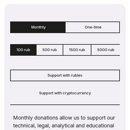
Monthly
One-time
100 rub
500 rub
1500 rub
5000 rub
c
Support with rubles
Support with cryptocurrency
Monthly donations allow us to support our
technical, legal, analytical and educational