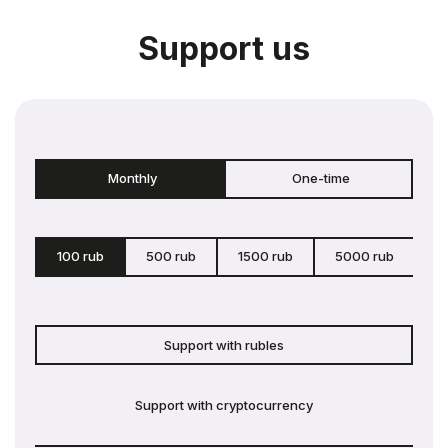
Support us
Monthly
One-time
100 rub
500 rub
1500 rub
5000 rub
c
Support with rubles
Support with cryptocurrency