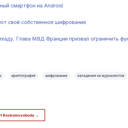
ный смартфон на Android
ают своё собственное шифрование
ихаду. Глава МВД Франции призвал ограничить ф
ы
криптография
шифрование
нападения на журналистов
rt Roskomsvoboda →