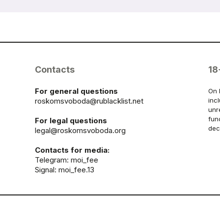
Contacts
18
For general questions
On 
roskomsvoboda@rublacklist.net
inc
unr
fun
For legal questions
dec
legal@roskomsvoboda.org
Contacts for media:
Telegram:
moi_fee
Signal: moi_fee.13