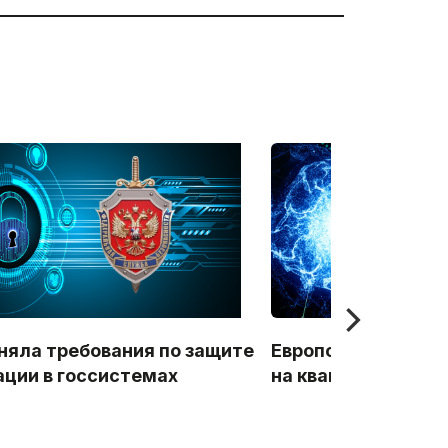
няла требования по защите
Европол призывает
ции в госсистемах
на квантовую кри