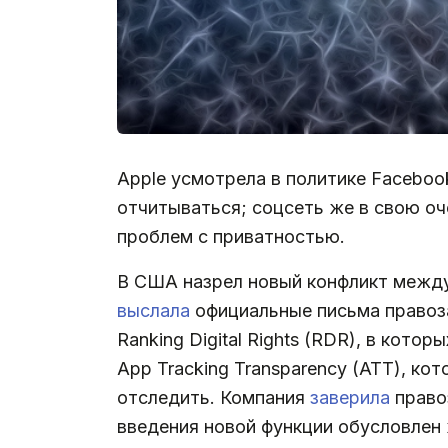
Apple усмотрела в политике Faceboo
отчитываться; соцсеть же в свою оч
проблем с приватностью.
В США назрел новый конфликт между
выслала
официальные письма правозащ
Ranking Digital Rights (RDR), в кот
App Tracking Transparency (ATT), ко
отследить. Компания
заверила
право
введения новой функции обусловлен