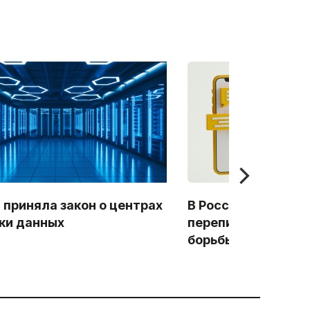
 приняла закон о центрах
В России предлаг
ки данных
переписку в месс
борьбы с мошенни