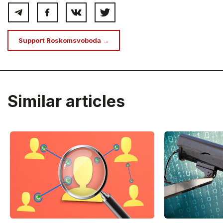
Support Roskomsvoboda →
Similar articles