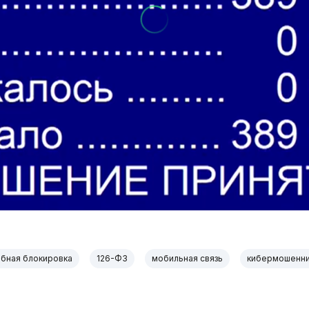
бная блокировка
126-ФЗ
мобильная связь
кибермошенни