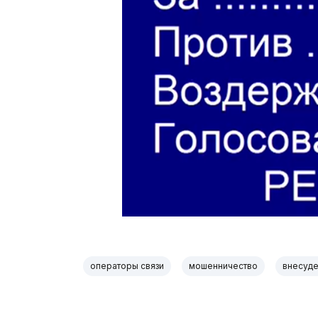
операторы связи
мошенничество
внесуде