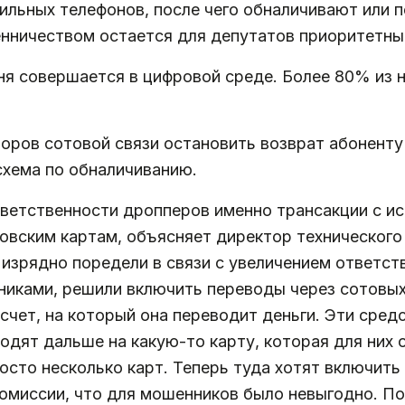
льных телефонов, после чего обналичивают или п
енничеством остается для депутатов приоритетн
ня совершается в цифровой среде. Более 80% из 
оров сотовой связи остановить возврат абоненту 
схема по обналичиванию.
ответственности дропперов именно трансакции с 
овским картам, объясняет директор техническог
зрядно поредели в связи с увеличением ответстве
никами, решили включить переводы через сотовых
счет, на который она переводит деньги. Эти сре
одят дальше на какую-то карту, которая для них 
осто несколько карт. Теперь туда хотят включить 
омиссии, что для мошенников было невыгодно. По