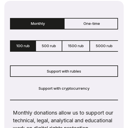
Monthly
One-time
100 rub
500 rub
1500 rub
5000 rub
c
Support with rubles
Support with cryptocurrency
Monthly donations allow us to support our
technical, legal, analytical and educational