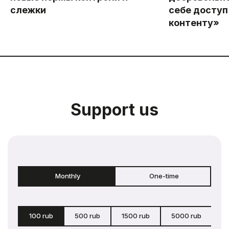
слежки
себе доступ
контенту»
Support us
Monthly
One-time
100 rub
500 rub
1500 rub
5000 rub
c