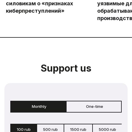
силовикам о «признаках
уязвимые дл
киберпреступлений»
обрабатыва
производств
Support us
Monthly
One-time
100 rub
500 rub
1500 rub
5000 rub
c