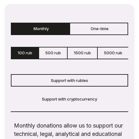
Monthly
One-time
100 rub
500 rub
1500 rub
5000 rub
c
Support with rubles
Support with cryptocurrency
Monthly donations allow us to support our
technical, legal, analytical and educational