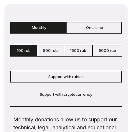
Monthly
One-time
100 rub
500 rub
1500 rub
5000 rub
c
Support with rubles
Support with cryptocurrency
Monthly donations allow us to support our
technical, legal, analytical and educational