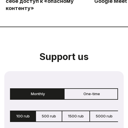
себе доступ к «опасному
Google Meet
контенту»
Support us
Monthly
One-time
100 rub
500 rub
1500 rub
5000 rub
c