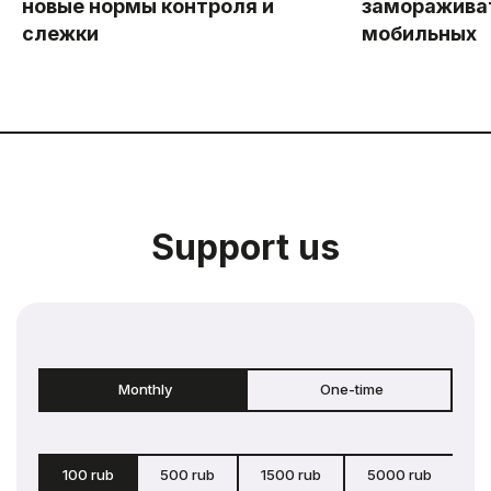
новые нормы контроля и
замораживат
слежки
мобильных
Support us
Monthly
One-time
100 rub
500 rub
1500 rub
5000 rub
c