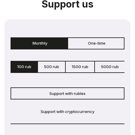
Support us
Monthly
One-time
100 rub
500 rub
1500 rub
5000 rub
c
Support with rubles
Support with cryptocurrency