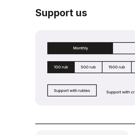
Support us
Monthly
100 rub
500 rub
1500 rub
Support with rubles
Support with c