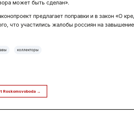
дзора может быть сделан».
законопроект предлагает поправки и в закон «О к
того, что участились жалобы россиян на завышени
тавы
коллекторы
rt Roskomsvoboda →