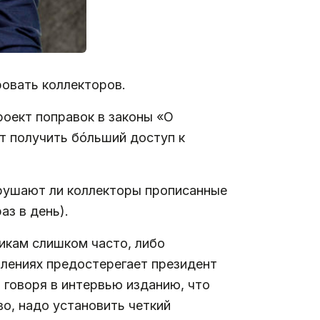
ровать коллекторов.
оект поправок в законы «О
т получить бóльший доступ к
арушают ли коллекторы прописанные
аз в день).
никам слишком часто, либо
лениях предостерегает президент
 говоря в интервью изданию, что
во, надо установить четкий