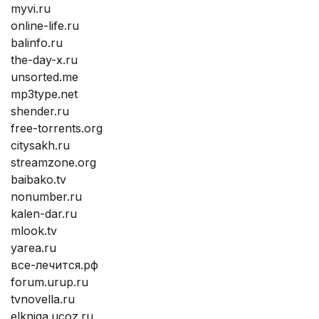
myvi.ru
online-life.ru
balinfo.ru
the-day-x.ru
unsorted.me
mp3type.net
shender.ru
free-torrents.org
citysakh.ru
streamzone.org
baibako.tv
nonumber.ru
kalen-dar.ru
mlook.tv
yarea.ru
все-лечится.рф
forum.urup.ru
tvnovella.ru
elkniga.ucoz.ru