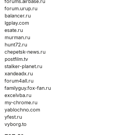
forums.airbase.ru
forum.urup.ru
balancer.ru
lgplay.com
esate.ru
murman.ru
hunt72.ru
chepetsk-news.ru
postfilm.tv
stalker-planet.ru
xandeadx.ru
forum4all.ru
familyguy.fox-fan.ru
excelvba.ru
my-chrome.ru
yablochno.com
yfest.ru
vyborg.to