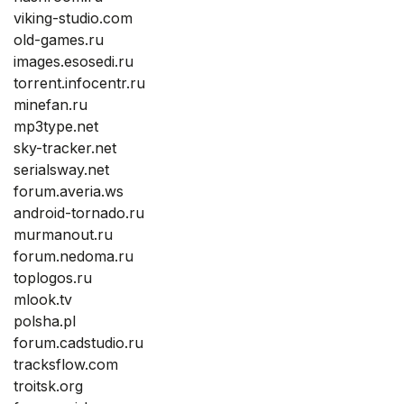
viking-studio.com
old-games.ru
images.esosedi.ru
torrent.infocentr.ru
minefan.ru
mp3type.net
sky-tracker.net
serialsway.net
forum.averia.ws
android-tornado.ru
murmanout.ru
forum.nedoma.ru
toplogos.ru
mlook.tv
polsha.pl
forum.cadstudio.ru
tracksflow.com
troitsk.org