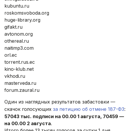
kubuntu.ru
roskomsvoboda.org
huge-library.org
gifakt.ru
avtonom.org
othereal.ru
naitimp3.com
orl.ec
torrent.rus.ec
kino-klub.net
vkhodi.ru
masterveda.ru
forum.zaural.ru
Один из наглядных результатов забастовки —
скачок голосующих
за петицию об отмене 187-ФЗ
:
57043 тыс. подписи на 00.00 1 августа, 70459 —
на 00.00 2 августа
.
Итого более 13 тысяч голосов за сутки 1 дня