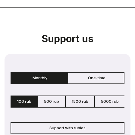
Support us
Monthly
One-time
100 rub
500 rub
1500 rub
5000 rub
c
Support with rubles