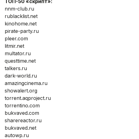
ТОП-50 «скрипт»:
nnm-club.ru
rublacklist.net
kinohome.net
pirate-party.ru
pleer.com
litmir.net
multator.ru
questtime.net
talkers.ru
dark-world.ru
amazingcinema.ru
showalert.org
torrent.aqproject.ru
torrentino.com
bukvaved.com
sharereactor.ru
bukvaved.net
autowp.ru