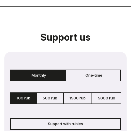
Support us
Monthly
One-time
100 rub
500 rub
1500 rub
5000 rub
c
Support with rubles