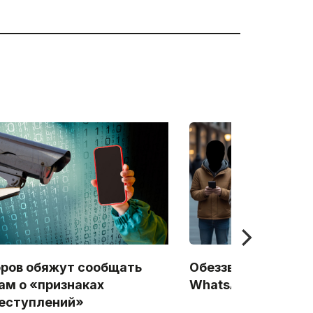
ров обяжут сообщать
Обеззвучивание Te
ам о «признаках
WhatsApp: Начало
еступлений»