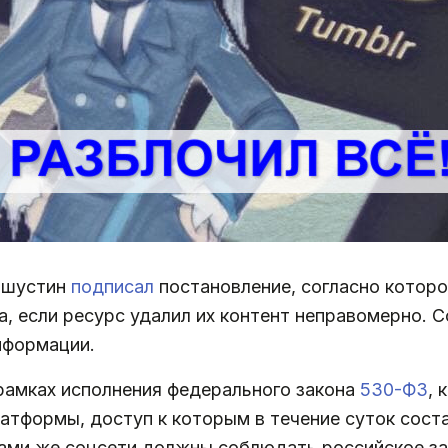
ишустин
подписал
постановление, согласно котор
ва, если ресурс удалил их контент неправомерно
нформации.
рамках исполнения федерального закона
530-ФЗ
, 
атформы, доступ к которым в течение суток сост
Сами же соцсети должны соблюдать российское за