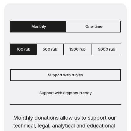
Monthly
One-time
100 rub
500 rub
1500 rub
5000 rub
c
Support with rubles
Support with cryptocurrency
Monthly donations allow us to support our
technical, legal, analytical and educational