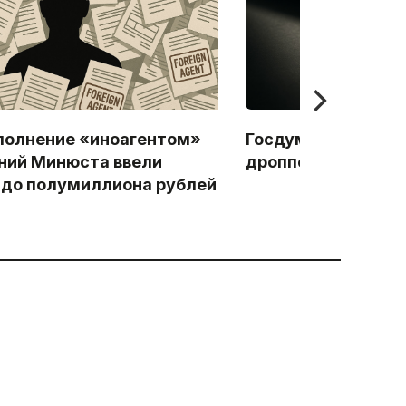
полнение «иноагентом»
Госдума приняла з
ний Минюста ввели
дропперах
до полумиллиона рублей