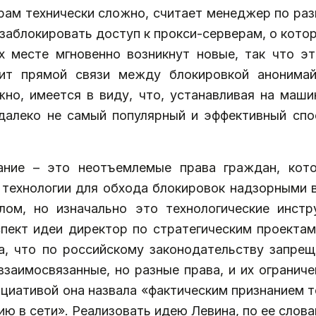
рам технически сложно, считает менеджер по раз
заблокировать доступ к прокси-серверам, о котор
их месте мгновенно возникнут новые, так что э
ит прямой связи между блокировкой анонима
но, имеется в виду, что, устанавливая на машин
 далеко не самый популярный и эффективный сп
ание – это неотъемлемые права граждан, кот
е технологии для обхода блокировок надзорными 
ом, но изначально это технологические инстр
пект идеи директор по стратегическим проектам
а, что по российскому законодательству запре
 взаимосвязанные, но разные права, и их ограни
циативой она назвала «фактическим признанием то
 в сети». Реализовать идею Левина, по ее слова