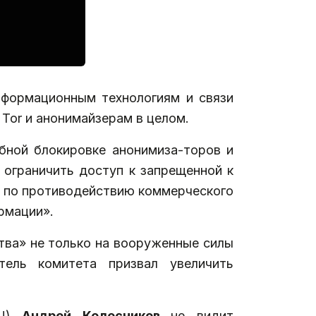
нформационным технологиям и связи
Tor и анонимайзерам в целом.
ебной блокировке анонимиза-торов и
 ограничить доступ к запрещенной к
и по противодействию коммерческого
рмации».
ства» не только на вооруженные силы
тель комитета призвал увеличить
КЦ)
Андрей Колесников
не видит