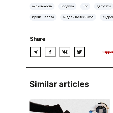
анонимность
Госдума
Tor
депутаты
Ирина Левова
Андрей Колесников
Андре
Share
Suppo
Similar articles