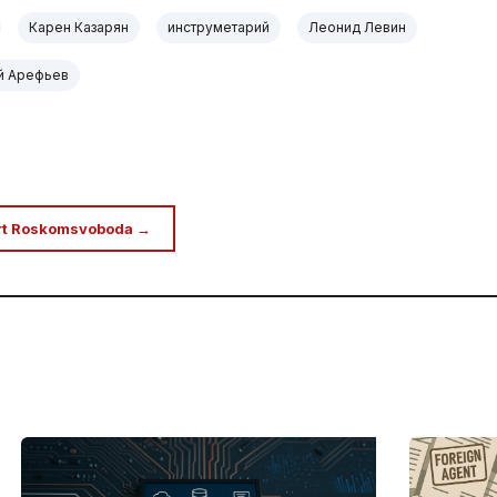
Карен Казарян
инструметарий
Леонид Левин
й Арефьев
rt Roskomsvoboda →