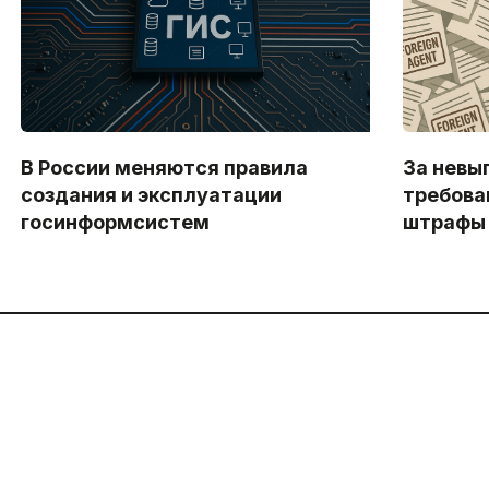
В России меняются правила
За невы
создания и эксплуатации
требова
госинформсистем
штрафы 