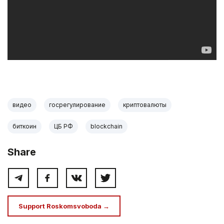
.
видео
госрегулирование
криптовалюты
биткоин
ЦБ РФ
blockchain
Share
Support Roskomsvoboda →