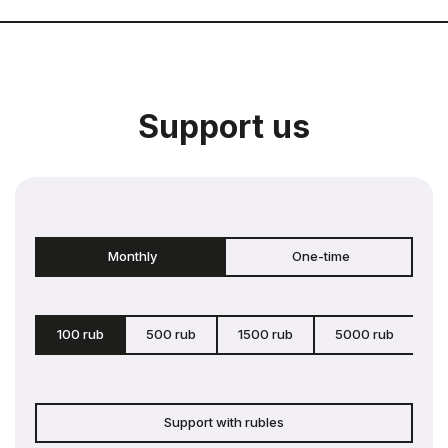
Support us
Monthly
One-time
100 rub
500 rub
1500 rub
5000 rub
c
Support with rubles