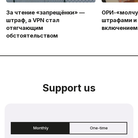
За чтение «запрещёнки» —
ОРИ-«молчу
штраф, а VPN стал
штрафами и
отягчающим
включением 
обстоятельством
Support us
Monthly
One-time