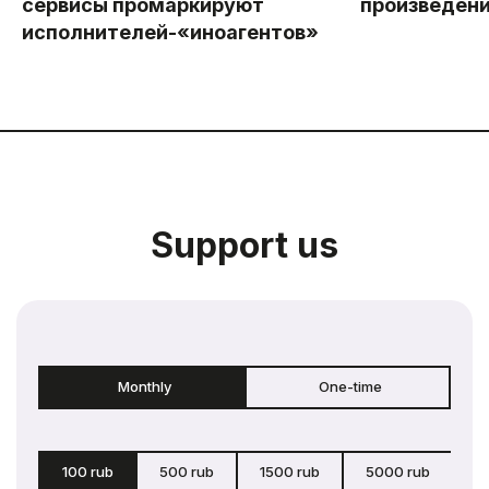
сервисы промаркируют
произведен
исполнителей-«иноагентов»
Support us
Monthly
One-time
100 rub
500 rub
1500 rub
5000 rub
c