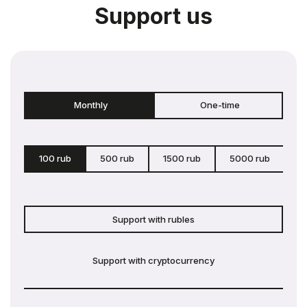
Support us
Monthly
One-time
100 rub
500 rub
1500 rub
5000 rub
c
Support with rubles
Support with cryptocurrency