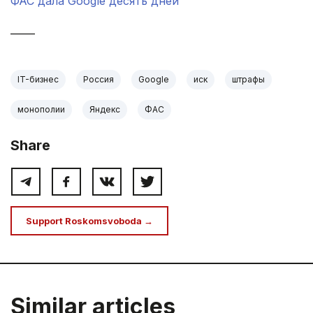
ФАС дала Google десять дней
_____
IT-бизнес
Россия
Google
иск
штрафы
монополии
Яндекс
ФАС
Share
Support Roskomsvoboda →
Similar articles