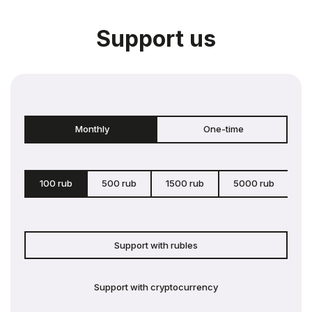
Support us
Monthly
One-time
100 rub
500 rub
1500 rub
5000 rub
c
Support with rubles
Support with cryptocurrency