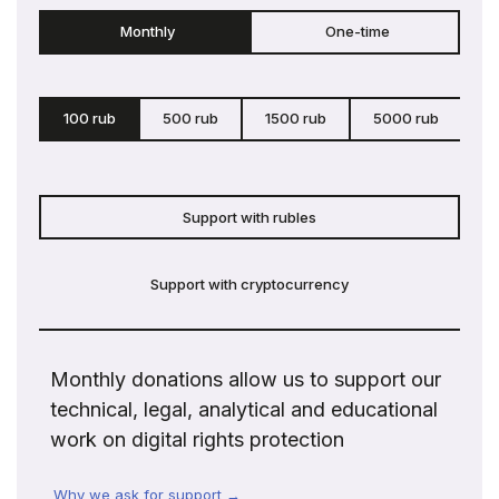
Monthly
One-time
100 rub
500 rub
1500 rub
5000 rub
c
Support with rubles
Support with cryptocurrency
Monthly donations allow us to support our
technical, legal, analytical and educational
work on digital rights protection
Why we ask for support →