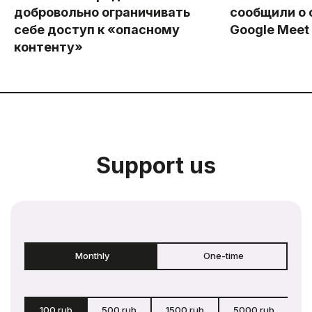
добровольно ограничивать
сообщили о 
себе доступ к «опасному
Google Meet
контенту»
Support us
Monthly
One-time
100 rub
500 rub
1500 rub
5000 rub
c