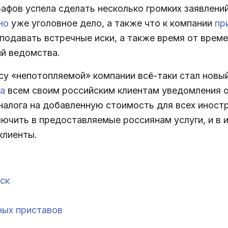
фов успела сделать несколько громких заявлений,
но
уже уголовное дело, а также что к компании
пр
подавать встречные иски, а также время от врем
ий ведомства.
у «непотопляемой» компании всё-таки стал новый
а
всем своим российским клиентам уведомления о 
 налога на добавленную стоимость для всех иност
ючить в предоставляемые россиянам услуги, и в 
клиенты.
ск
ных приставов