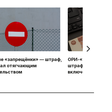
ие «запрещёнки» — штраф,
ОРИ-«молчунов» 
тал отягчающим
штрафами и прин
ельством
включением в рее