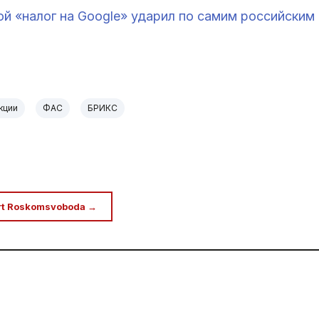
й «налог на Google» ударил по самим российским
кции
ФАС
БРИКС
rt Roskomsvoboda →