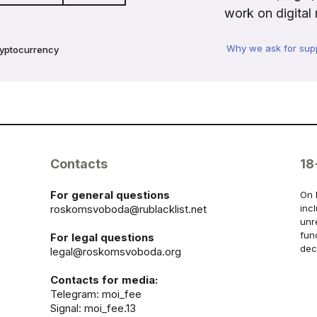
work on digital 
Why we ask for sup
ryptocurrency
Contacts
18
For general questions
On 
roskomsvoboda@rublacklist.net
inc
unr
fun
For legal questions
dec
legal@roskomsvoboda.org
Contacts for media:
Telegram:
moi_fee
Signal: moi_fee.13