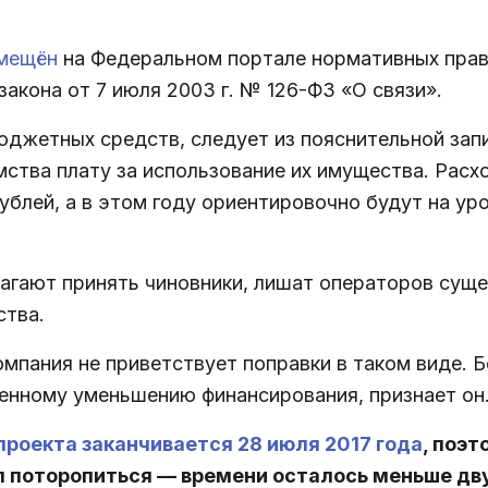
мещён
на Федеральном портале нормативных прав
акона от 7 июля 2003 г. № 126-ФЗ «О связи».
джетных средств, следует из пояснительной запи
ства плату за использование их имущества. Расхо
блей, а в этом году ориентировочно будут на уро
гают принять чиновники, лишат операторов сущес
ства.
мпания не приветствует поправки в таком виде. 
енному уменьшению финансирования, признает он
роекта заканчивается 28 июля 2017 года
, поэт
л поторопиться — времени осталось меньше дву