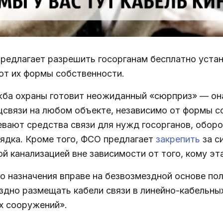
редлагает разрешить госорганам бесплатно уста
от их формы собственности.
жба охраны готовит неожиданный «сюрприз» — он
цсвязи на любом объекте, независимо от формы с
вают средства связи для нужд госорганов, оборо
рядка. Кроме того, ФСО предлагает
закрепить
за с
й канализацией вне зависимости от того, кому эт
го назначения вправе на безвозмездной основе п
здно размещать кабели связи в линейно-кабельны
х сооружений».