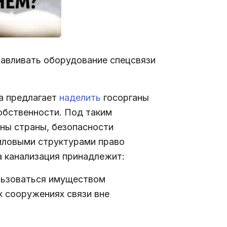
навливать оборудование спецсвязи
а предлагает
наделить
госорганы
обственности. Под таким
ны страны, безопасности
иловыми структурами право
а канализация принадлежит:
ользоваться имуществом
х сооружениях связи вне