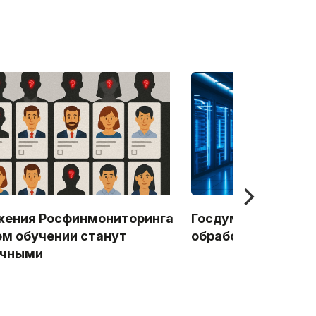
ения Росфинмониторинга
Госдума приняла з
ом обучении станут
обработки данных
ичными