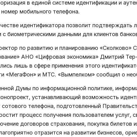
оризация в единой системе идентификации и ауте
 номер мобильного телефона.
ачестве идентификатора позволит подтверждать л
и с биометрическими данными для клиентов банко
ректор по развитию и планированию «Сколково» С
ование» АНО «Цифровая экономика» Дмитрий Тер-
ились лишь в сфере применения этого идентифика
сти «МегаФон» и МТС. «Вымпелком» сообщил о нео
нной Думы по информационной политике, информа
онопроект, устанавливающий возможность идент
у сотового телефона, подготовленный Правительс
остит процесс получения пользователем услуг, с
лючение договоров страхования, покупка билетов 
благоприятно отразится на развитии бизнесов, ор