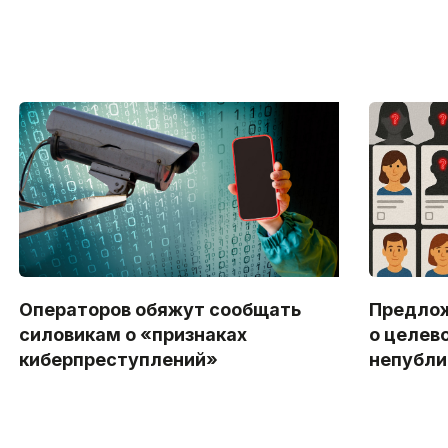
Операторов обяжут сообщать
Предлож
силовикам о «признаках
о целев
киберпреступлений»
непубл