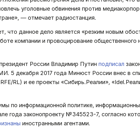
овлечь уголовные обвинения против медиакорпора
тране», — отмечает радиостанция.
т, что данное дело является «резким новым обос
аботе компании и провоцирование общественного 
а президент России Владимир Путин
подписал
зако
И. 5 декабря 2017 года Минюст России внес в сп
FE/RL) и ее проекты «Сибирь.Реалии», «Idel.Реал
умы по информационной политике, информационным
але года законопроекту №345523-7, согласно кот
ризнаны
иностранными агентами.