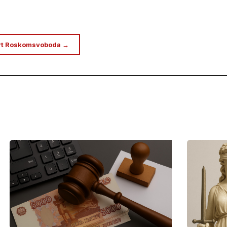
rt Roskomsvoboda →