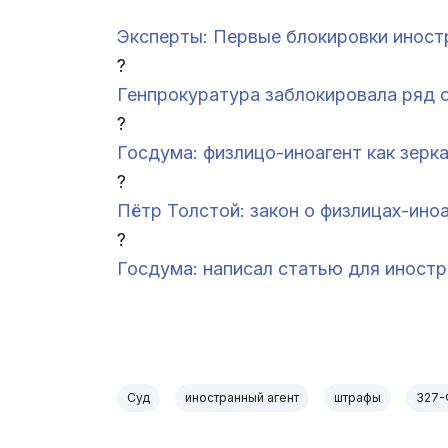
Эксперты: Первые блокировки иност
?
Генпрокуратура заблокировала ряд 
?
Госдума: физлицо-иноагент как зер
?
Пётр Толстой: закон о физлицах-ино
?
Госдума: написал статью для иностр
.
Суд
иностранный агент
штрафы
327-