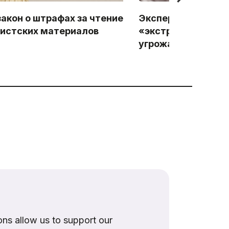
закон о штрафах за чтение
Эксперты: поправк
истских материалов
«экстремистских 
угрожают геймер
ns allow us to support our