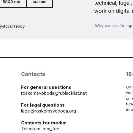
5000 rub
custom
technical, legal
work on digital 
Why we ask for sup
ryptocurrency
Contacts
18
For general questions
On 
roskomsvoboda@rublacklist.net
inc
unr
fun
For legal questions
dec
legal@roskomsvoboda.org
Contacts for media:
Telegram:
moi_fee