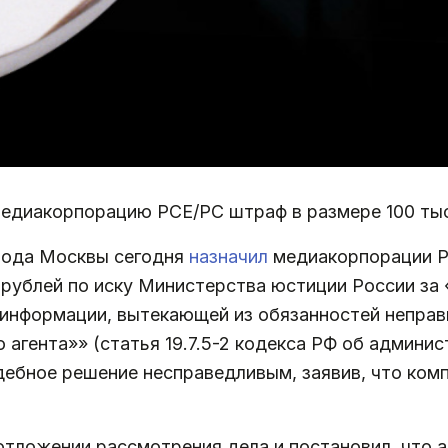
медиакорпорацию РСЕ/РС штраф в размере 100 тыс
рода Москвы сегодня
назначил
медиакорпорации Р
 рублей по иску Министерства юстиции России за
 информации, вытекающей из обязанностей неправ
агента»» (статья 19.7.5-2 кодекса РФ об админи
дебное решение несправедливым, заявив, что ком
отложении рассмотрения дела и постановил, что