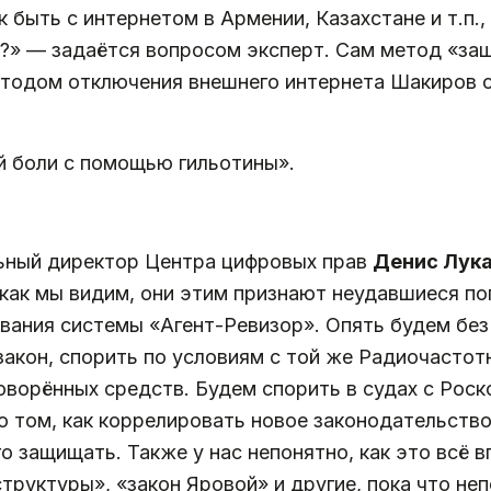
к быть с интернетом в Армении, Казахстане и т.п.
м?» — задаётся вопросом эксперт. Сам метод «за
тодом отключения внешнего интернета Шакиров 
ой боли с помощью гильотины».
льный директор Центра цифровых прав
Денис Лук
 как мы видим, они этим признают неудавшиеся п
ования системы «Агент-Ревизор». Опять будем без
закон, спорить по условиям с той же Радиочастот
оворённых средств. Будем спорить в судах с Ро
о том, как коррелировать новое законодательств
го защищать. Также у нас непонятно, как это всё 
руктуры», «закон Яровой» и другие, пока что не