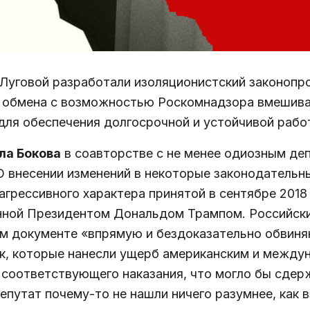
 Луговой разработали изоляционистский законопр
и обмена с возможностью Роскомнадзора вмешива
для обеспечения долгосрочной и устойчивой рабо
а Бокова
в соавторстве с не менее одиозным д
 внесении изменений в некоторые законодательн
агрессивного характера принятой в сентябре 2018
нной Президентом Дональдом Трампом. Российски
м документе «впрямую и бездоказательно обвин
ак, которые нанесли ущерб американским и межд
 соответствующего наказания, что могло бы сдер
епутат почему-то не нашли ничего разумнее, как 