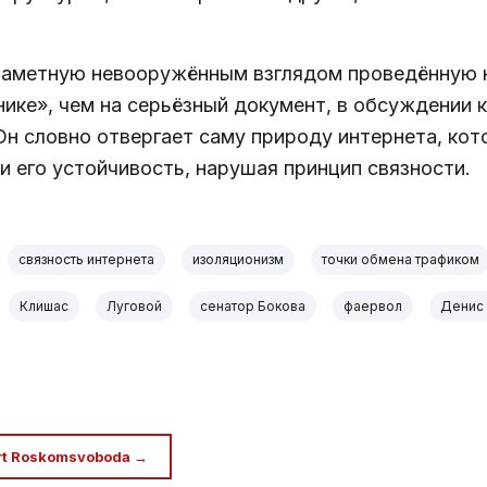
 заметную невооружённым взглядом проведённую 
анике», чем на серьёзный документ, в обсуждении 
Он словно отвергает саму природу интернета, кот
и его устойчивость, нарушая принцип связности.
связность интернета
изоляционизм
точки обмена трафиком
Клишас
Луговой
сенатор Бокова
фаервол
Денис
rt Roskomsvoboda →