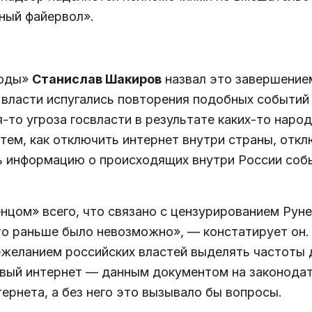
ный файервол».
боды»
Станислав Шакиров
назвал это завершение
 власти испугались повторения подобных событий
я-то угроза госвласти в результате каких-то нар
тем, как отключить интернет внутри страны, отклю
 информацию о происходящих внутри России соб
нцом» всего, что связано с цензурированием Руне
то раньше было невозможно», — констатирует он
нежеланием российских властей выделять частоты
овый интернет — данным документом на законода
ернета, а без него это вызывало бы вопросы.