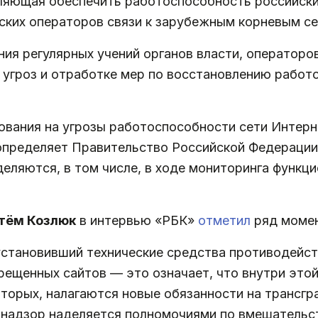
оляющая обеспечить работоспособность российски
ких операторов связи к зарубежным корневым се
ия регулярных учений органов власти, операторов
 угроз и отработке мер по восстановлению работ
вания на угрозы работоспособности сети Интерне
определяет Правительство Российской Федерации,
еляются, в том числе, в ходе мониторинга функц
тём Козлюк
в интервью «РБК»
отметил
ряд момен
 установивший технические средства противодейст
рещенных сайтов — это означает, что внутри это
торых, налагаются новые обязанности на трансгр
мнадзор наделяется полномочиями по вмешательс