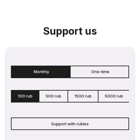
Support us
Monthly
One-time
100 rub
500 rub
1500 rub
5000 rub
c
Support with rubles