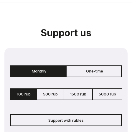
Support us
Monthly
One-time
100 rub
500 rub
1500 rub
5000 rub
c
Support with rubles