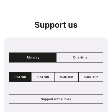
Support us
Monthly
One-time
100 rub
500 rub
1500 rub
5000 rub
c
Support with rubles