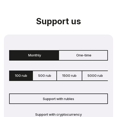
Support us
Monthly
One-time
100 rub
500 rub
1500 rub
5000 rub
c
Support with rubles
Support with cryptocurrency