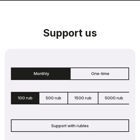
Support us
Monthly
One-time
100 rub
500 rub
1500 rub
5000 rub
c
Support with rubles